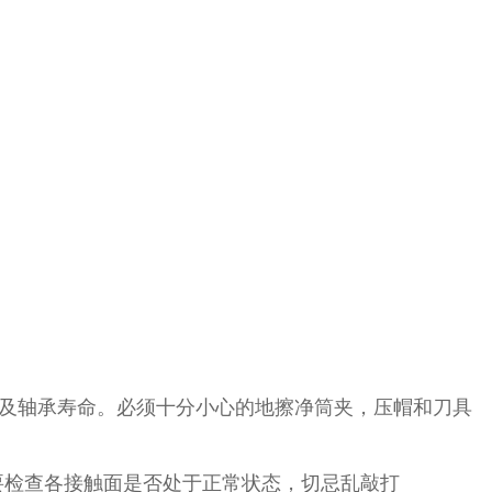
率及轴承寿命。必须十分小心的地擦净筒夹，压帽和刀具
要检查各接触面是否处于正常状态，切忌乱敲打