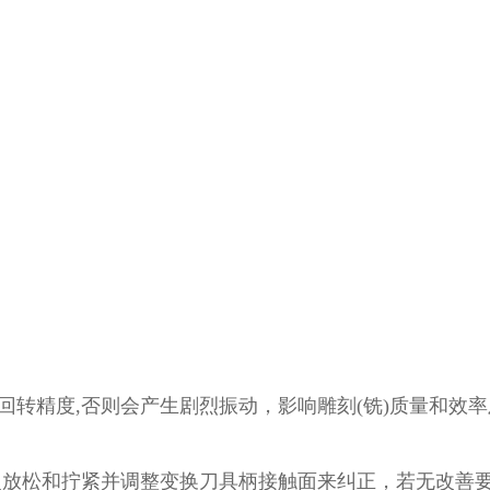
回转精度,否则会产生剧烈振动，影响雕刻(铣)质量和效
反复放松和拧紧并调整变换刀具柄接触面来纠正，若无改善