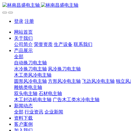
登录
注册
网站首页
关于我们
公司简介
荣誉资质
生产设备
联系我们
产品展示
全部
自动换刀电主轴
水冷换刀电主轴
风冷换刀电主轴
木工类风冷电主轴
圆形风冷电主轴
方形风冷电主轴
飞边风冷电主轴
独立风
雕铣类电主轴
双头电主轴
石材电主轴
木工封边机电主轴
广告木工类水冷电主轴
新闻动态
全部
行业资讯
企业新闻
资料下载
客户案例
加入我们