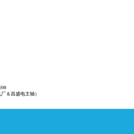
98
机厂＆昌盛电主轴）